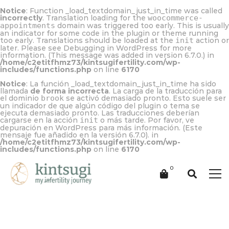
Notice
: Function _load_textdomain_just_in_time was called
incorrectly
. Translation loading for the
woocommerce-
appointments
domain was triggered too early. This is usually
an indicator for some code in the plugin or theme running
too early. Translations should be loaded at the
init
action or
later. Please see
Debugging in WordPress
for more
information. (This message was added in version 6.7.0.) in
/home/c2etitfhmz73/kintsugifertility.com/wp-
includes/functions.php
on line
6170
Notice
: La función _load_textdomain_just_in_time ha sido
llamada
de forma incorrecta
. La carga de la traducción para
el dominio
brook
se activó demasiado pronto. Esto suele ser
un indicador de que algún código del plugin o tema se
ejecuta demasiado pronto. Las traducciones deberían
cargarse en la acción
init
o más tarde. Por favor, ve
depuración en WordPress
para más información. (Este
mensaje fue añadido en la versión 6.7.0). in
/home/c2etitfhmz73/kintsugifertility.com/wp-
includes/functions.php
on line
6170