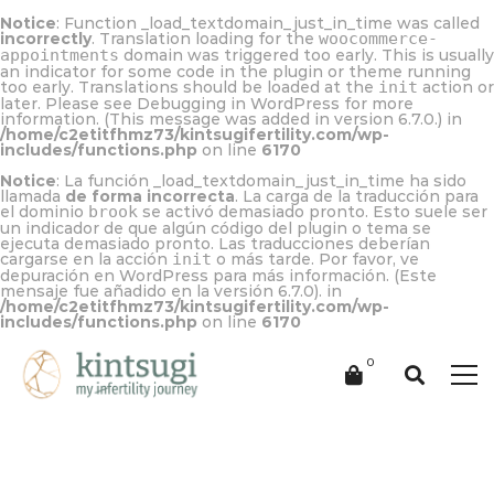
Notice
: Function _load_textdomain_just_in_time was called
incorrectly
. Translation loading for the
woocommerce-
appointments
domain was triggered too early. This is usually
an indicator for some code in the plugin or theme running
too early. Translations should be loaded at the
init
action or
later. Please see
Debugging in WordPress
for more
information. (This message was added in version 6.7.0.) in
/home/c2etitfhmz73/kintsugifertility.com/wp-
includes/functions.php
on line
6170
Notice
: La función _load_textdomain_just_in_time ha sido
llamada
de forma incorrecta
. La carga de la traducción para
el dominio
brook
se activó demasiado pronto. Esto suele ser
un indicador de que algún código del plugin o tema se
ejecuta demasiado pronto. Las traducciones deberían
cargarse en la acción
init
o más tarde. Por favor, ve
depuración en WordPress
para más información. (Este
mensaje fue añadido en la versión 6.7.0). in
/home/c2etitfhmz73/kintsugifertility.com/wp-
includes/functions.php
on line
6170